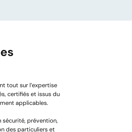
des
otre accord, vous
 tout sur l’expertise
, certifiés et issus du
ement applicables.
sécurité, prévention,
n des particuliers et