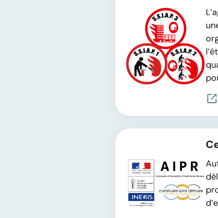
02 43 40 83 40
L’
Website
une
Direction
org
l’
Interformat - Rennes
qu
43 La Boisinière

pou
35530 Servon sur Vilaine
02 43 56 05 05
Website
Direction
Ce
CEPIM et Positiv - Saint-N
Zone De Cadréan

Aut
103 Rue Henri Gautier 44550 Mont
Bretagne
dé
02 40 42 07 28 (CEPIM) et 02 99
(Positiv)
pro
Website
d’e
Direction