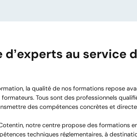
 d’experts au service 
Réserver
mation utilise vos données pour répondre à votre demande et, avec v
mation, la qualité de nos formations repose avant
. Pour en savoir plus, consultez notre politique de confidentialité.
formateurs. Tous sont des professionnels qualifiés
ransmettre des compétences concrètes et direct
tentin, notre centre propose des formations en 
pétences techniques réglementaires, à destinatio