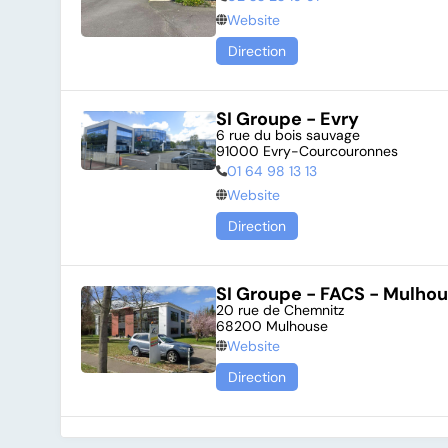
Website
Direction
SI Groupe - Evry
6 rue du bois sauvage

Réserv
91000 Evry-Courcouronnes
01 64 98 13 13
Website
Vous êtes
Direction
SI Groupe - FACS - Mulho
20 rue de Chemnitz

Prénom
68200 Mulhouse
Website
Direction
Adresse e-mail
SI Groupe - FACS - Strasb