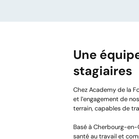
3 rue Charles Péguy

67200 Strasbourg
Website
Votre message
Direction
SI Groupe - Holding
Une équipe
3 Rue du Bois Sauvage

91000 Évry-Courcouronnes
01 73 21 77 31
stagiaires
Website
Direction
Academy de la For
Chez Academy de la For
adresser ses offres
et l’engagement de nos 
SI Groupe - Paris
14 Vla de Lourcine

terrain, capables de t
75014 Paris
01 88 21 00 88
Website
Basé à Cherbourg-en-Co
Direction
santé au travail et com