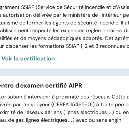
agrément SSIAP (Service de Sécurité Incendie et d’Assi
 autorisation délivrée par le ministère de l’Intérieur 
anisme de former les agents de sécurité incendie. Il a
établissement respecte les exigences réglementaires, 
alifiés et de moyens pédagogiques adaptés. Cet agrém
r dispenser les formations SSIAP 1, 2 et 3 reconnues o
Voir la certification
ntre d'examen certifié AIPR
azaire
orisation à intervenir à proximité des réseaux. Cette a
oir-de-
livrée par l’employeur (CERFA 15465-01) à toute person
 42 57 46
ximité de réseaux aériens (lignes électriques…) ou en
au, de gaz, lignes électriques…) avec ou sans engin