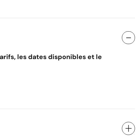
Numéro de téléphone
ifs, les dates disponibles et le
Réserver
mation utilise vos données pour répondre à votre demande et, avec v
. Pour en savoir plus, consultez notre politique de confidentialité.