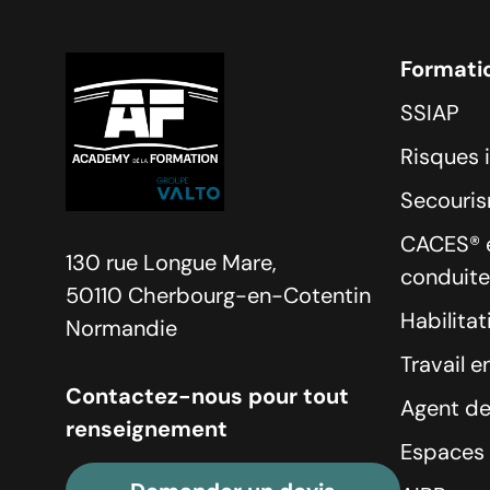
Formati
SSIAP
Risques 
Secouri
CACES® e
130 rue Longue Mare,
conduite
50110 Cherbourg-en-Cotentin
Habilitat
Normandie
Travail e
Contactez-nous pour tout
Agent de
renseignement
Espaces 