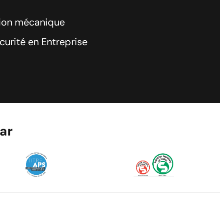
tion mécanique
curité en Entreprise
par