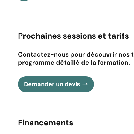
Adresse e-mail
Votre message
Prochaines sessions et tarifs
Contactez-nous pour découvrir nos tar
programme détaillé de la formation.
Demander un devis
Academy de la For
adresser ses offres
Financements