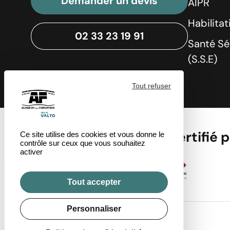
Demander un devis
AIPR
Habilita
02 33 23 19 91
Santé Sé
(S.S.E)
Tout refuser
Centre de formation certifié 
Ce site utilise des cookies et vous donne le
contrôle sur ceux que vous souhaitez
activer
Tout accepter
Personnaliser
© 2026 - Academy de la Formation