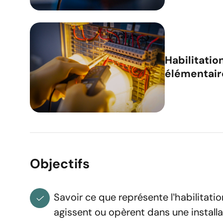
Habilitatio
Réserv
élémentair
Vous êtes
Prénom
Objectifs
Savoir ce que représente l’habilitatio
Adresse e-mail
agissent ou opèrent dans une installa