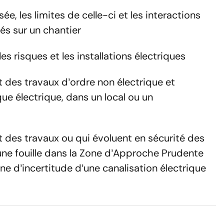
isée, les limites de celle-ci et les interactions
és sur un chantier
es risques et les installations électriques
t des travaux d’ordre non électrique et
que électrique, dans un local ou un
Réserver
mation utilise vos données pour répondre à votre demande et, avec v
t des travaux ou qui évoluent en sécurité des
. Pour en savoir plus, consultez notre politique de confidentialité.
une fouille dans la Zone d’Approche Prudente
one d’incertitude d’une canalisation électrique