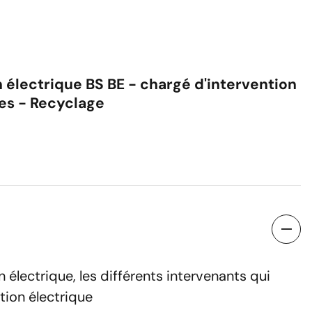
n électrique BS BE - chargé d'intervention
er une session
es - Recyclage
Nom
n électrique, les différents intervenants qui
Numéro de téléphone
tion électrique