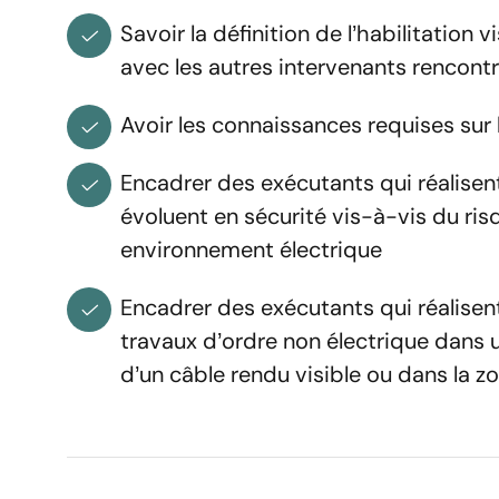
Savoir la définition de l’habilitation v
avec les autres intervenants rencontr
Votre message
Avoir les connaissances requises sur l
Encadrer des exécutants qui réalisen
évoluent en sécurité vis-à-vis du ris
environnement électrique
Academy de la For
Encadrer des exécutants qui réalisen
adresser ses offres
travaux d’ordre non électrique dans 
d’un câble rendu visible ou dans la z