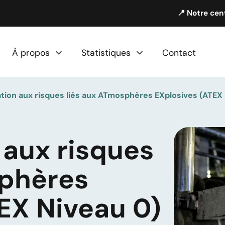
📍 Notre cen
À propos
Statistiques
Contact
ation aux risques liés aux ATmosphères EXplosives (ATEX
 aux risques
sphères
EX Niveau 0)