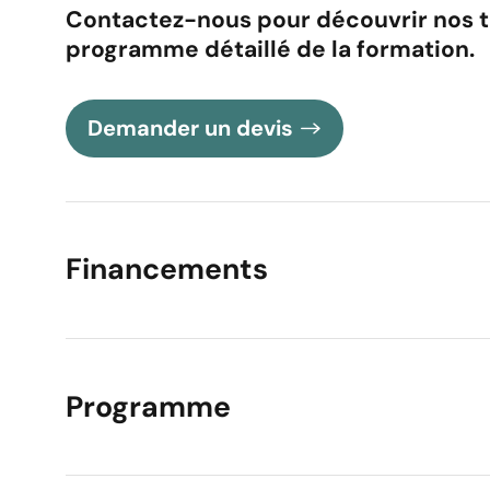
Contactez-nous pour découvrir nos tar
Votre message
programme détaillé de la formation.
Demander un devis
Academy de la For
Financements
adresser ses offres
Programme