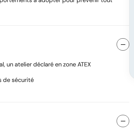
omportements à adopter pour prévenir tout
er une session
al, un atelier déclaré en zone ATEX
Nom
s de sécurité
Numéro de téléphone