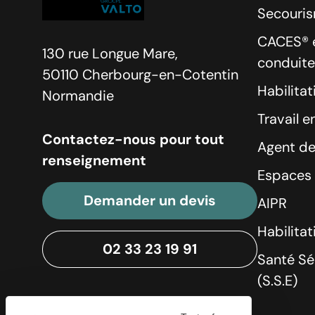
Secouri
CACES® e
130 rue Longue Mare,
conduite
50110 Cherbourg-en-Cotentin
Habilitat
Normandie
Travail e
Contactez-nous pour tout
Agent de
renseignement
Espaces 
Demander un devis
AIPR
Habilita
02 33 23 19 91
Santé Sé
(S.S.E)