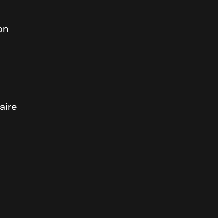
on
aire