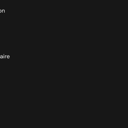
on
aire