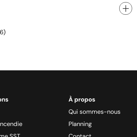
6)
ons
À propos
Qui sommes-nous
incendie
Planning
sme SST
Contact