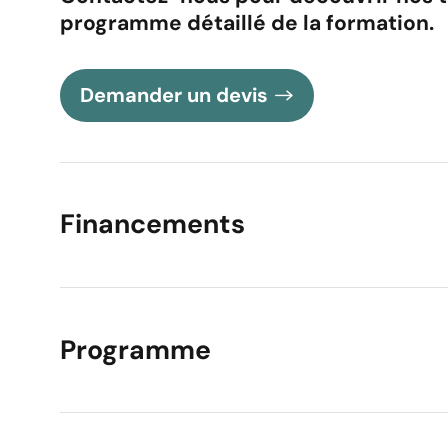
Votre message
programme détaillé de la formation.
Demander un devis
Financements
Academy de la For
adresser ses offres
Programme