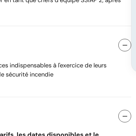
er en tant que chefs d’équipe SSIAP 2, après
er une session
es indispensables à l'exercice de leurs
de sécurité incendie
Nom
Numéro de téléphone
ifs, les dates disponibles et le