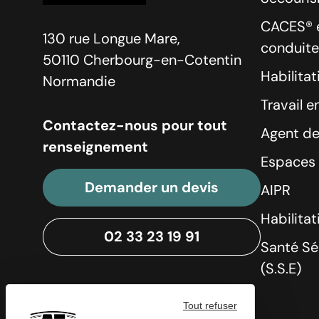
CACES® e
130 rue Longue Mare,
conduite
50110 Cherbourg-en-Cotentin
Habilitat
Normandie
Travail e
Contactez-nous pour tout
Agent de
renseignement
Espaces 
Demander un devis
AIPR
Habilita
02 33 23 19 91
Santé Sé
(S.S.E)
Tout refuser