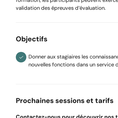
formation, les participants peuvent exerc
validation des épreuves d’évaluation.
Réserv
Objectifs
Vous êtes
Donner aux stagiaires les connaissanc
nouvelles fonctions dans un service 
Prénom
Adresse e-mail
Prochaines sessions et tarifs
Contactez-nous pour découvrir nos tar